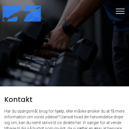
Gå
til
hovedindhold
Kontakt
Har du spørgsmål, brug for hjælp, eller måske ønsker du at få mere
information om vores ydelser? Uanset hvad din henvendelse drejer
sig om, kan du nemt skrive til os direkte her. Vi sørger for at vende
tilbage til dig så hurtigt som muligt, da vi sætter en ære i at besvare