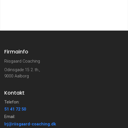
Firmainfo
Riisgaard Coaching
Odinsgade 15 2. th.,
9000 Aalborg
Kontakt
Telefon:
51 41 72 50
Email:
lrj@riisgaard-coaching.dk